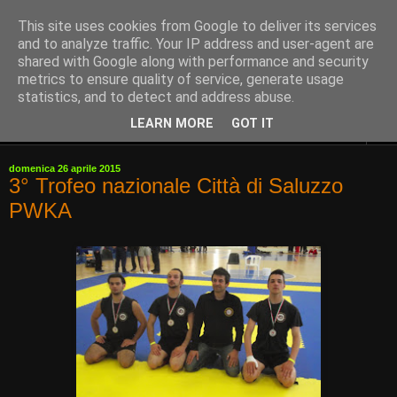
This site uses cookies from Google to deliver its services
and to analyze traffic. Your IP address and user-agent are
shared with Google along with performance and security
metrics to ensure quality of service, generate usage
statistics, and to detect and address abuse.
LEARN MORE
GOT IT
▼
domenica 26 aprile 2015
3° Trofeo nazionale Città di Saluzzo
PWKA