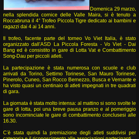
Domenica 29 marzo,
nella splendida cornice delle Valle Maira, si è tenuto a
Roccabruna il 4° Trofeo Piccola Tigre dedicato ai bambini e
ragazzi dai 4 ai 14 anni.
Il trofeo, facente parte del torneo Vo Viet Italia, è stato
organizzato dall'ASD La Piccola Foresta - Vo Viet - Dai
Bang ed è consistito in gare di Lotta Vat e Combattimento
Song-Dau per piccoli atleti.
La partecipazione è stata numerosa con scuole e club
arrivati da Torino, Settimo Torinese, San Mauro Torinese,
Pinerolo, Cuneo, San Rocco Bernezzo, Busca e Vernante e
ha visto quasi un centinaio di atleti impegnati in tre quadrati
di gara.
La giornata è stata molto intensa: al mattino si sono svolte le
gare di lotta, poi una breve pausa pranzo e al pomeriggio
sono incominciate le gare di combattimento conclusesi alle
16.30.
C'è stata quindi la premiazione degli atleti suddivisi per
categoria e il riconoscimento alle associazioni partecipanti.