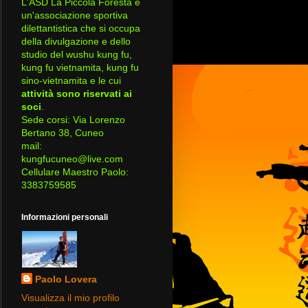
L'ASD La Piccola Foresta è
un'associazione sportiva
dilettantistica che si occupa
della divulgazione e dello
studio del wushu kung fu,
kung fu vietnamita, kung fu
sino-vietnamita e le cui
attività sono riservati ai
soci
.
Sede corsi: Via Lorenzo
Bertano 38, Cuneo
mail:
kungfucuneo@live.com
Cellulare Maestro Paolo:
3383759585
Informazioni personali
Paolo Lovera
Visualizza il mio profilo