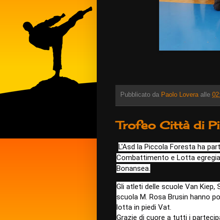
Pubblicato da
Paolo Lovera
alle
02
Trofeo Città di P
L'Asd la Piccola Foresta ha par
Combattimento e Lotta egregia
Bonansea.
Gli atleti delle scuole Van Kie
scuola M. Rosa Brusin hanno po
lotta in piedi Vat.
Grazie di cuore a tutti i partecip