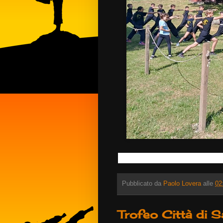
Pubblicato da
Paolo Lovera
alle
02
Trofeo Città di S