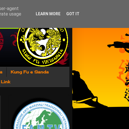
user-agent
erate usage
LEARN MORE
GOT IT
ra
Kung Fu e Sanda
Link