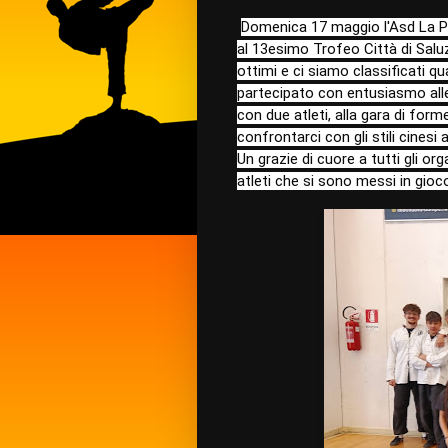
Domenica 17 maggio l'Asd La Pi
al 13esimo Trofeo Città di Salu
ottimi e ci siamo classificati q
partecipato con entusiasmo all
con due atleti, alla gara di fo
confrontarci con gli stili cines
Un grazie di cuore a tutti gli org
atleti che si sono messi in gio