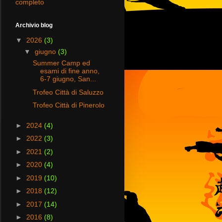
completo
Archivio blog
▼
2026
(3)
▼
giugno
(3)
Summer Camp ed
esami di fine anno,
6-7 giugno, San...
Trofeo Città di Saluzzo
Trofeo Città di Pinerolo
►
2024
(4)
►
2022
(3)
►
2021
(2)
►
2020
(4)
►
2019
(10)
►
2018
(12)
►
2017
(14)
►
2016
(8)