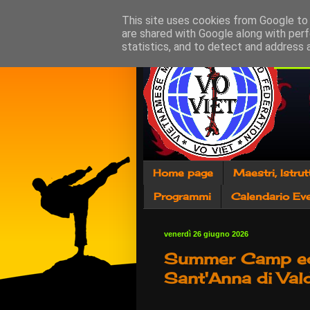
This site uses cookies from Google to d
are shared with Google along with perf
statistics, and to detect and address 
Home page
Maestri, Istrut
Programmi
Calendario Eve
venerdì 26 giugno 2026
Summer Camp ed 
Sant'Anna di Valdi