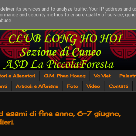
eliver its services and to analyze traffic. Your IP address and 
ormance and security metrics to ensure quality of service, gen
abuse.
tori e Allenatori
G.M. Phan Hoang
Vo Viet
Palest
nti
Articoli e Aforismi
Foto
Video
Contatti
esami di fine anno, 6-7 giugno,
eri.