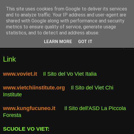
This site uses cookies from Google to deliver its services
and to analyze traffic. Your IP address and user-agent are
shared with Google along with performance and security
metrics to ensure quality of service, generate usage
statistics, and to detect and address abuse.
LEARN MORE
GOT IT
▼
Link
www.voviet.it
Il Sito del Vo Viet Italia
www.vietchiinstitute.org
Il Sito del Viet Chi
Institute
www.kungfucuneo.it
Il Sito dell'ASD La Piccola
Foresta
SCUOLE VO VIET: