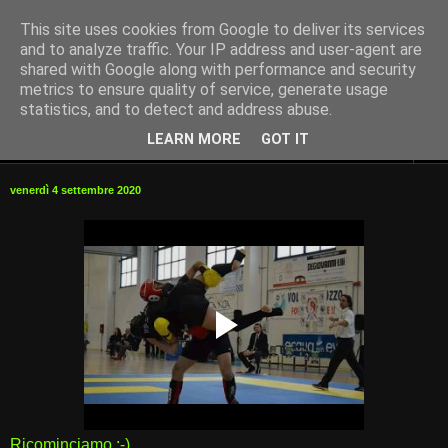
This site uses cookies from Google to deliver its services
and to analyze traffic. Your IP address and user-agent are
shared with Google along with performance and security
metrics to ensure quality of service, generate usage
statistics, and to detect and address abuse.
LEARN MORE
GOT IT
▼
venerdì 4 settembre 2020
Ricominciamo :-)