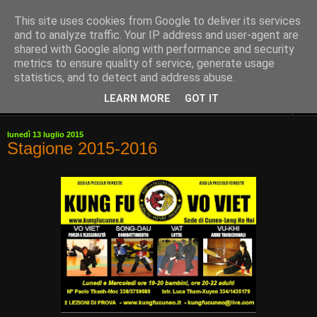
This site uses cookies from Google to deliver its services
and to analyze traffic. Your IP address and user-agent are
shared with Google along with performance and security
metrics to ensure quality of service, generate usage
statistics, and to detect and address abuse.
LEARN MORE
GOT IT
▼
lunedì 13 luglio 2015
Stagione 2015-2016