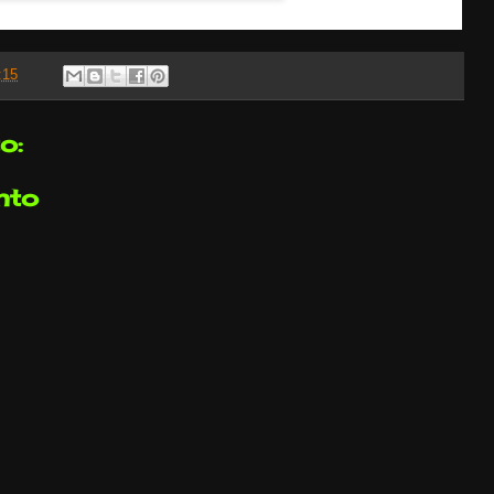
:15
o:
nto