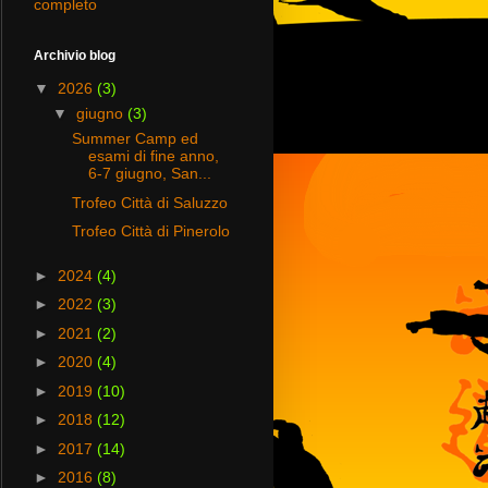
completo
Archivio blog
▼
2026
(3)
▼
giugno
(3)
Summer Camp ed
esami di fine anno,
6-7 giugno, San...
Trofeo Città di Saluzzo
Trofeo Città di Pinerolo
►
2024
(4)
►
2022
(3)
►
2021
(2)
►
2020
(4)
►
2019
(10)
►
2018
(12)
►
2017
(14)
►
2016
(8)