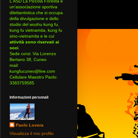
L'ASD La Piccola Foresta è
un'associazione sportiva
dilettantistica che si occupa
della divulgazione e dello
studio del wushu kung fu,
kung fu vietnamita, kung fu
sino-vietnamita e le cui
attività sono riservati ai
soci
.
Sede corsi: Via Lorenzo
Bertano 38, Cuneo
mail:
kungfucuneo@live.com
Cellulare Maestro Paolo:
3383759585
Informazioni personali
Paolo Lovera
Visualizza il mio profilo