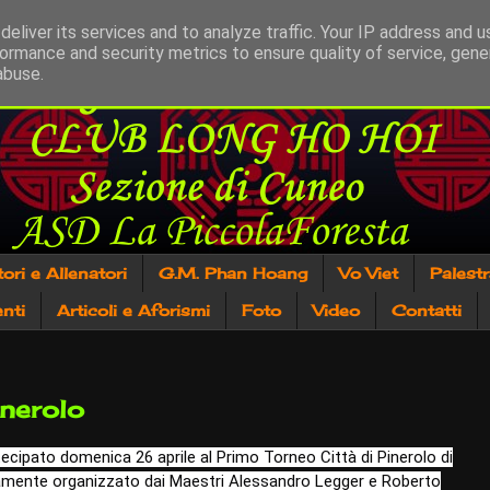
eliver its services and to analyze traffic. Your IP address and 
ormance and security metrics to ensure quality of service, gen
abuse.
tori e Allenatori
G.M. Phan Hoang
Vo Viet
Palest
nti
Articoli e Aforismi
Foto
Video
Contatti
inerolo
tecipato domenica 26 aprile al Primo Torneo Città di Pinerolo di
mente organizzato dai Maestri Alessandro Legger e Roberto