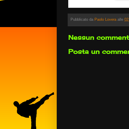
Pubblicato da
Paolo Lovera
alle
02
Nessun comment
Posta un comme