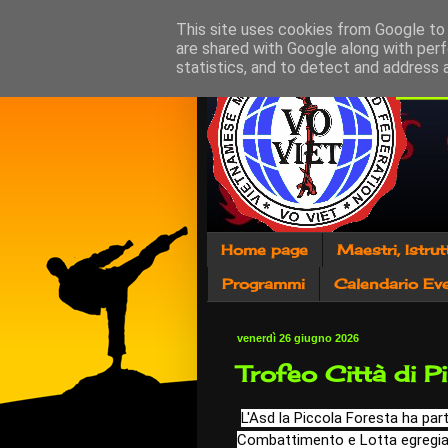
This site uses cookies from Google to d
are shared with Google along with perf
statistics, and to detect and address 
Home page
Maestri, Istrut
Programmi
Calendario Eve
venerdì 26 giugno 2026
Trofeo Città di P
L'Asd la Piccola Foresta ha par
Combattimento e Lotta egregia