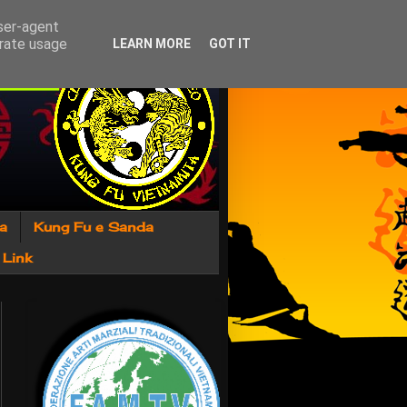
user-agent
erate usage
LEARN MORE
GOT IT
ra
Kung Fu e Sanda
Link